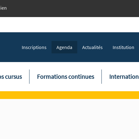
dien
Topmenu
Inscriptions
Agenda
Actualités
Institution
tion principale
s cursus
Formations continues
Internation