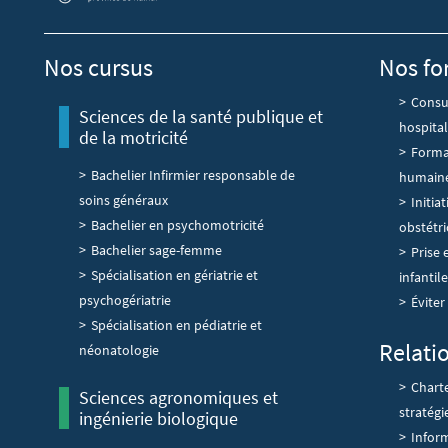
Nos cursus
Nos fo
Consul
Sciences de la santé publique et
hospital
de la motricité
Forma
Bachelier Infirmier responsable de
humain
soins généraux
Initia
Bachelier en psychomotricité
obstétri
Bachelier sage-femme
Prise 
Spécialisation en gériatrie et
infantile
psychogériatrie
Éviter
Spécialisation en pédiatrie et
Relati
néonatologie
Chart
Sciences agronomiques et
stratégi
ingénierie biologique
Inform