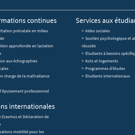
rmations continues
Services aux étudia
tation prénatale en milieu
Aides sociales
ier
Soutien psychologique et ai
tion approfondie en lactation
réussite
e
Étudiants à besoins spécifi
tion aux échographies
Kots et logements
cales
Programmes d'études
en charge de la maltraitance
Étudiants internationaux
 l'épuisement professionnel
ons internationales
e Erasmus et Déclaration de
e
ations mobilité pour les