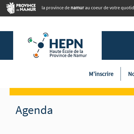
Aller au contenu principal
la province de
namur
au coeur de votre quoti
Naviga
M'inscrire
No
Agenda