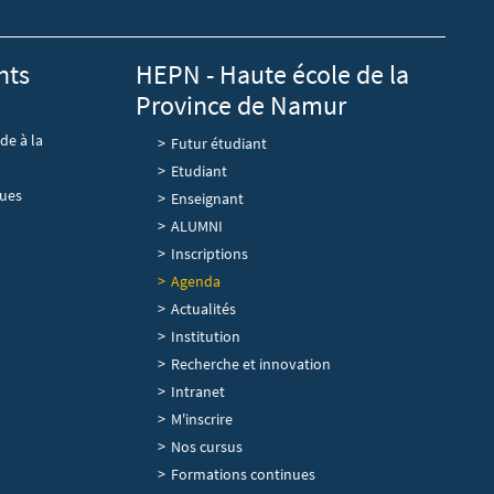
nts
HEPN - Haute école de la
Province de Namur
de à la
Futur étudiant
Etudiant
ques
Enseignant
ALUMNI
Découvrir
Inscriptions
Agenda
Actualités
Institution
Recherche et innovation
Intranet
Navigation principale
M'inscrire
Nos cursus
Formations continues