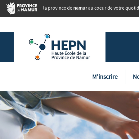
Aller au contenu principal
la province de
namur
au coeur de votre quoti
Naviga
M'inscrire
No