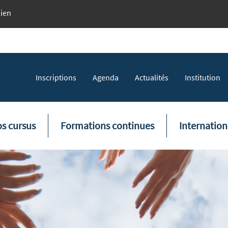
dien
Topmenu
Inscriptions
Agenda
Actualités
Institution
tion principale
s cursus
Formations continues
Internation