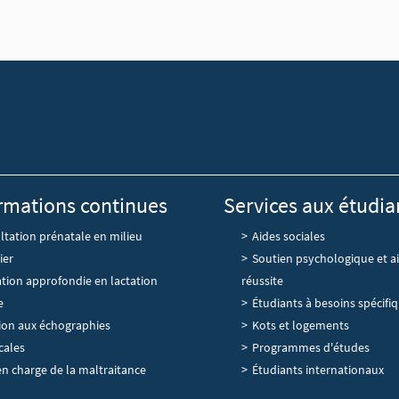
rmations continues
Services aux étudia
tation prénatale en milieu
Aides sociales
ier
Soutien psychologique et ai
tion approfondie en lactation
réussite
e
Étudiants à besoins spécifi
tion aux échographies
Kots et logements
cales
Programmes d'études
en charge de la maltraitance
Étudiants internationaux