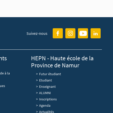
Suivez-nous
nts
HEPN - Haute école de la
Province de Namur
de à la
Futur étudiant
Etudiant
ques
Enseignant
ALUMNI
Découvrir
Inscriptions
Agenda
Actualités