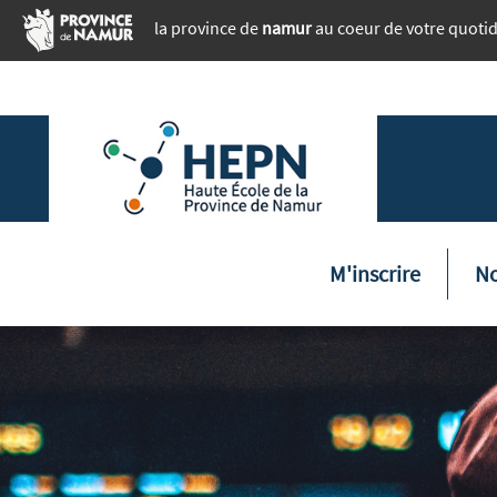
Aller au contenu principal
la province de
namur
au coeur de votre quoti
Naviga
M'inscrire
No