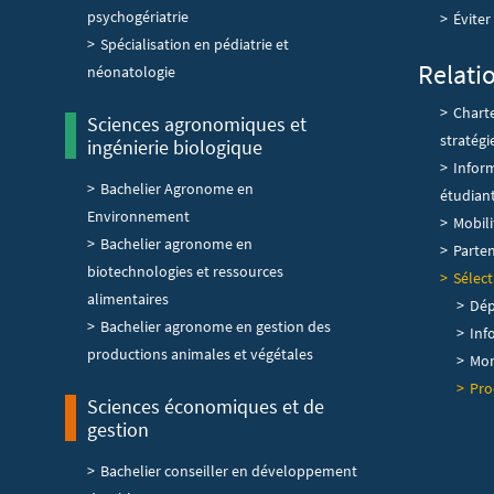
psychogériatrie
Éviter
Spécialisation en pédiatrie et
Relati
néonatologie
Chart
Sciences agronomiques et
stratégi
ingénierie biologique
Inform
Bachelier Agronome en
étudian
Environnement
Mobil
Bachelier agronome en
Parten
biotechnologies et ressources
Sélect
alimentaires
Dép
Bachelier agronome en gestion des
Inf
productions animales et végétales
Mon
Pro
Sciences économiques et de
gestion
Bachelier conseiller en développement