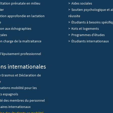
tation prénatale en milieu
Aides sociales
ier
Soutien psychologique et ai
tion approfondie en lactation
réussite
e
Étudiants à besoins spécifi
tion aux échographies
Kots et logements
cales
Programmes d'études
en charge de la maltraitance
Étudiants internationaux
 l'épuisement professionnel
ons internationales
e Erasmus et Déclaration de
e
ations mobilité pour les
ts espagnols
ité des membres du personnel
aires internationaux