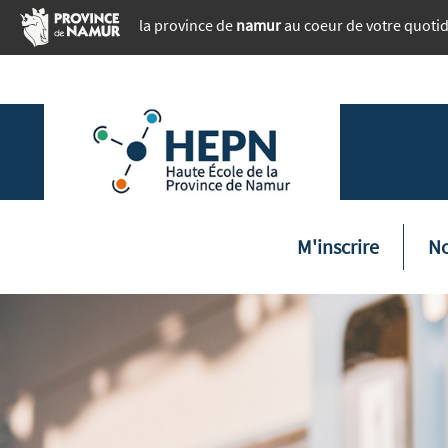
Aller au contenu principal
la province de
namur
au coeur de votre quoti
Naviga
M'inscrire
No