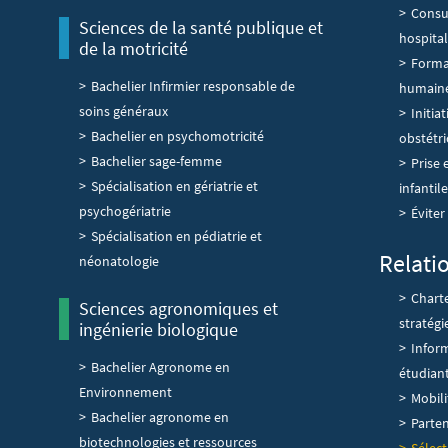
Consul
Sciences de la santé publique et
hospital
de la motricité
Forma
Bachelier Infirmier responsable de
humain
soins généraux
Initia
Bachelier en psychomotricité
obstétri
Bachelier sage-femme
Prise 
Spécialisation en gériatrie et
infantile
psychogériatrie
Éviter
Spécialisation en pédiatrie et
Relati
néonatologie
Chart
Sciences agronomiques et
stratégi
ingénierie biologique
Inform
Bachelier Agronome en
étudian
Environnement
Mobil
Bachelier agronome en
Parten
biotechnologies et ressources