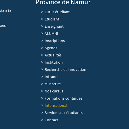
Province de Namur
de à la
Futur étudiant
Etudiant
ques
Enseignant
ALUMNI
Découvrir
Inscriptions
Agenda
Actualités
Institution
Recherche et innovation
Intranet
Navigation principale
M'inscrire
Nos cursus
Formations continues
International
Services aux étudiants
Contact