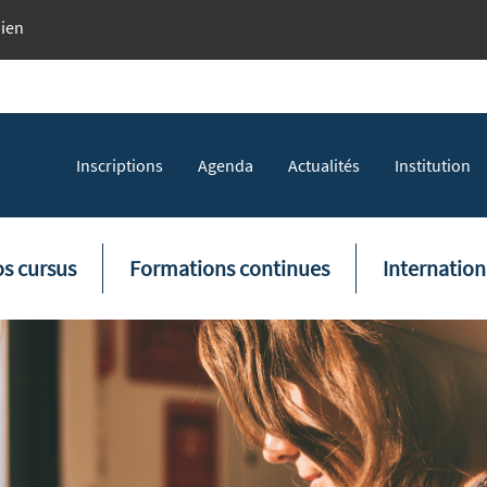
dien
Topmenu
Inscriptions
Agenda
Actualités
Institution
tion principale
s cursus
Formations continues
Internation