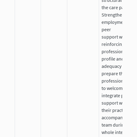
structural way in
the care pathway 
Strengthen the
employment of
peer
support workers
reinforcing their
professional
profile and train
adequacy ; Better
prepare the
professional tea
to welcome and
integrate peer
support workers 
their practices:
accompanying th
team during the
whole integratin