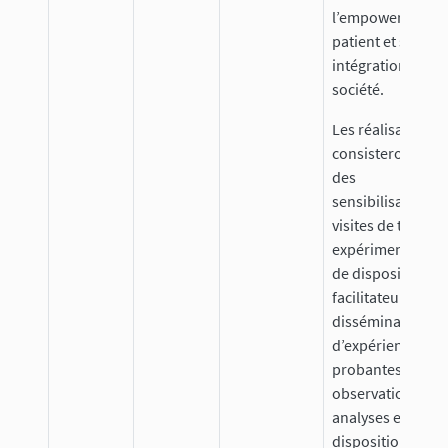
l’empowerment 
patient et son
intégration dans 
société.
Les réalisations
consisteront en
des
sensibilisations
visites de terrain,
expérimentation
de dispositifs
facilitateurs et
disséminations
d’expériences
probantes,
observations,
analyses et mise 
disposition de