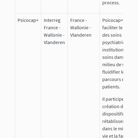
process.
Psicocap+
Interreg
France -
Psicocap+ vise à
France -
Wallonie -
faciliter le passa
Wallonie -
Vlanderen
des soins
Vlanderen
psychiatriques e
institution vers d
soins dans le
milieu de vie et à
fluidifier le
parcours des
patients.
Il participera à la
création de
dispositifs de
rétablissement
dans le milieu de
vie et la famille, à