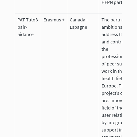
HEPN partenaire)
PAT-Tuto3
Erasmus +
Canada -
The partnership
pair-
Espagne
ambitions to
aidance
address this issu
and contribute t
the
professionalisat
of peer support
work in the ment
health field in
Europe. The
project’s objecti
are: Innovate in 
field of the carer-
user relationship
by integrating pe
support in a mor