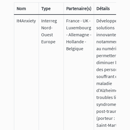
Nom
Type
Partenaire(s)
Détails
It4Anxiety
Interreg
France - UK -
Développement 
Nord-
Luxembourg
solutions
Ouest
- Allemagne -
innovantes,
Europe
Hollande -
notamment grâc
Belgique
au numérique, q
permettent de
diminuer l'anxiét
des personnes
souffrant de la
maladie
d'Alzheimer ou d
troubles liés au
syndrome de str
post-traumatiqu
(porteur : Institut
Saint-Martin, Dav